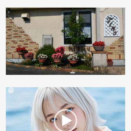
動
画
プ
レ
ー
ヤ
ー