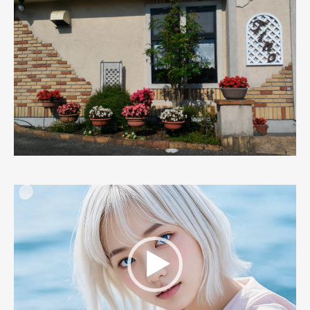
動
画
プ
レ
ー
ヤ
ー