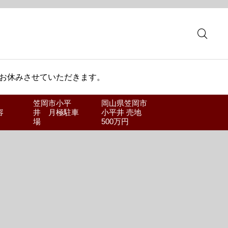
 お休みさせていただきます。
笠岡市小平
岡山県笠岡市
容
井 月極駐車
小平井 売地
場
500万円