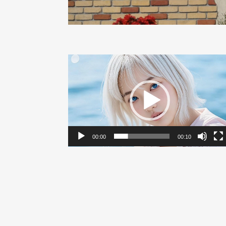
動
画
プ
レ
ー
ヤ
ー
00:00
00:10