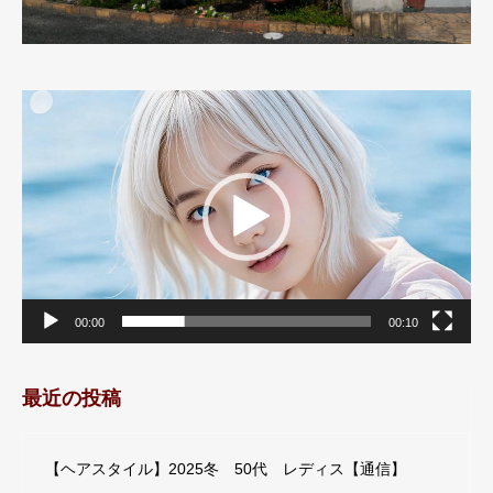
動
画
プ
レ
ー
ヤ
ー
00:00
00:10
最近の投稿
【ヘアスタイル】2025冬 50代 レディス【通信】