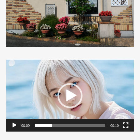
動
画
プ
レ
ー
ヤ
ー
00:00
00:10