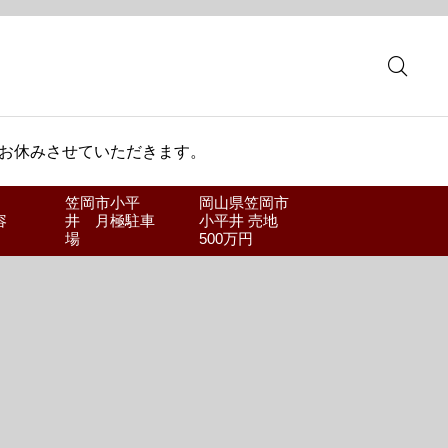
 お休みさせていただきます。
笠岡市小平
岡山県笠岡市
容
井 月極駐車
小平井 売地
場
500万円