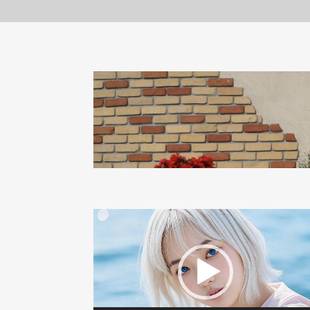
動
画
プ
レ
ー
ヤ
ー