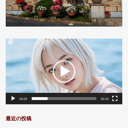
動
画
プ
レ
ー
ヤ
ー
00:00
00:10
最近の投稿