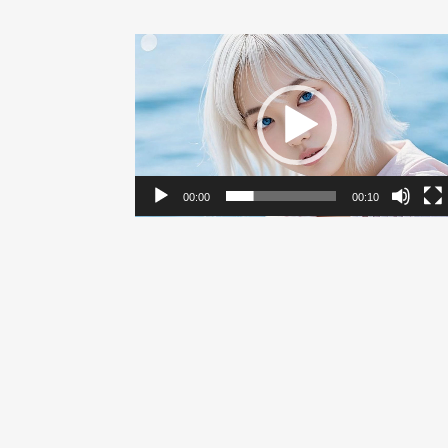
動
画
プ
レ
ー
ヤ
ー
00:00
00:10