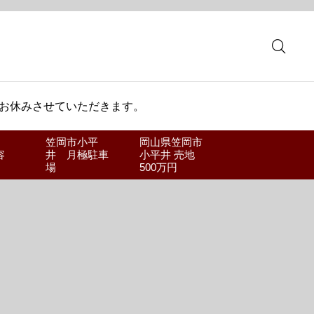
 お休みさせていただきます。
笠岡市小平
岡山県笠岡市
容
井 月極駐車
小平井 売地
場
500万円