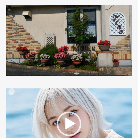
動
画
プ
レ
ー
ヤ
ー