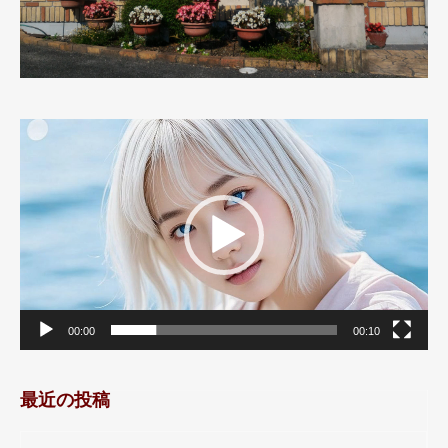
動
画
プ
レ
ー
ヤ
ー
00:00
00:10
最近の投稿