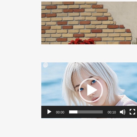
動
画
プ
レ
ー
ヤ
ー
00:00
00:10