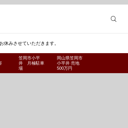
 お休みさせていただきます。
笠岡市小平
岡山県笠岡市
容
井 月極駐車
小平井 売地
場
500万円