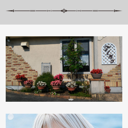
動
画
プ
レ