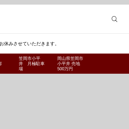
 お休みさせていただきます。
笠岡市小平
岡山県笠岡市
容
井 月極駐車
小平井 売地
場
500万円