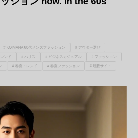
ョン now. In the 60s
KOIMANA 60代メンズファッション
アウター選び
トレンド
ハリス
ビジネスカジュアル
ファッション
ン
春夏トレンド
春夏ファッション
通販サイト